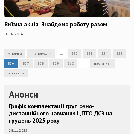
Виїзна акція "Знайдемо роботу разом"
05.02.2016
« перша
‹ попередня
…
852
853
854
855
856
857
858
859
860
…
наступна ›
остання »
Анонси
Графік комплектації груп очно-
дистанційного навчання ЦПТО ДСЗ на
грудень 2025 року
28.11.2025