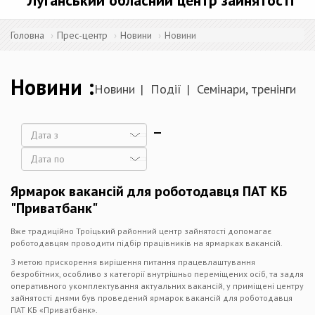
Луганський обласний центр зайнятості
Головна
Прес-центр
Новини
Новини
Новини
Новини
Події
Семінари, тренінги
Дата
Дата
Ярмарок вакансій для роботодавця ПАТ КБ
"Приватбанк"
Вже традиційно Троїцький районний центр зайнятості допомагає
роботодавцям проводити підбір працівників на ярмарках вакансій.
З метою прискорення вирішення питання працевлаштування
безробітних, особливо з категорії внутрішньо переміщених осіб, та задля
оперативного укомплектування актуальних вакансій, у приміщені центру
зайнятості днями був проведений ярмарок вакансій для роботодавця
ПАТ КБ «Приватбанк».