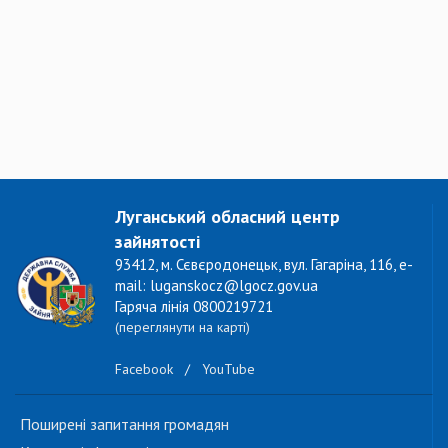
Луганський обласний центр
зайнятості
93412, м. Сєвєродонецьк, вул. Гагаріна, 116, e-
mail: luganskocz@lgocz.gov.ua
Гаряча лінія 0800219721
(переглянути на карті)
Facebook
/
YouTube
Поширені запитання громадян