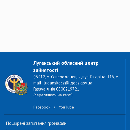
Луганський обласний центр
зайнятості
93412, м. Сєвєродонецьк, вул. Гагаріна, 116, e-
mail: luganskocz@lgocz.gov.ua
Гаряча лінія 0800219721
(переглянути на карті)
Facebook
/
YouTube
Поширені запитання громадян