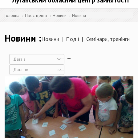
Луганський обласний центр зайнятості
Головна
Прес-центр
Новини
Новини
Новини
Новини
Події
Семінари, тренінги
Дата
Дата