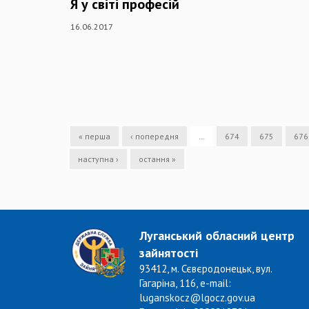
Я у світі професій
16.06.2017
« перша
‹ попередня
…
674
675
676
наступна ›
остання »
Луганський обласний центр
зайнятості
93412, м. Сєвєродонецьк, вул.
Гагаріна, 116, e-mail:
luganskocz@lgocz.gov.ua