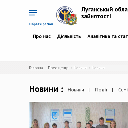
Перейти
до
Луганський обла
основного
матеріалу
зайнятості
Обрати регіон
Про нас
Діяльність
Аналітика та ста
Головна
Прес-центр
Новини
Новини
Новини
Новини
Події
Семі