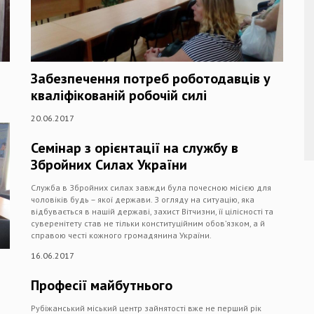
Забезпечення потреб роботодавців у
кваліфікованій робочій силі
20.06.2017
Семінар з орієнтації на службу в
Збройних Силах України
Служба в Збройних силах завжди була почесною місією для
чоловіків будь – якої держави. З огляду на ситуацію, яка
відбувається в нашій державі, захист Вітчизни, її цілісності та
суверенітету став не тільки конституційним обов’язком, а й
справою честі кожного громадянина України.
16.06.2017
Професії майбутнього
Рубіжанський міський центр зайнятості вже не перший рік