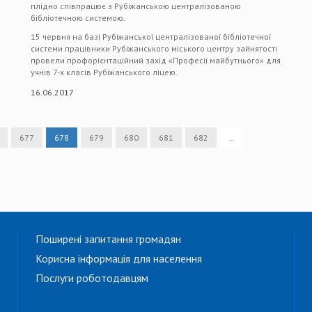
плідно співпрацює з Рубіжанською централізованою
бібліотечною системою.
15 червня на базі Рубіжанської централізованої бібліотечної
системи працівники Рубіжанського міського центру зайнятості
провели профорієнтаційний захід «Професії майбутнього» для
учнів 7-х класів Рубіжанського ліцею.
16.06.2017
677
678
679
680
681
682
…
Поширені запитання громадян
Корисна інформація для населення
Послуги роботодавцям