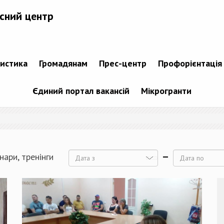
сний центр
тистика
Громадянам
Прес-центр
Профорієнтація
Єдиний портал вакансій
Мікрогранти
нари, тренінги
Дата
Дата