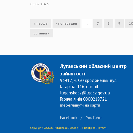
06.05.2026
« перша
‹ попередня
…
7
8
9
10
остання »
Луганський обласний центр
зайнятості
93412, м. Сєвєродонецьк, вул.
Гагаріна, 116, e-mail:
luganskocz@lgocz.gov.ua
Гаряча лінія 0800219721
(переглянути на карті)
Facebook
/
YouTube
Copyright 2026 © Луганський обласний центр зайнятості