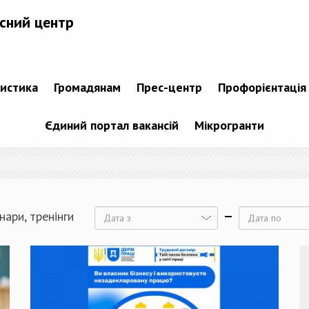
сний центр
тистика
Громадянам
Прес-центр
Профорієнтація
Єдиний портал вакансій
Мікрогранти
нари, тренінги
Дата
Дата