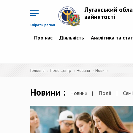
Перейти
до
Луганський обла
основного
матеріалу
зайнятості
Обрати регіон
Про нас
Діяльність
Аналітика та ста
Головна
Прес-центр
Новини
Новини
Новини
Новини
Події
Семі