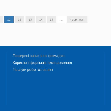
11
12
13
14
15
…
наступна ›
Поширені запитання громадян
Корисна інформація для населення
Послуги роботодавцям