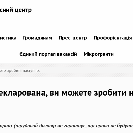
сний центр
тистика
Громадянам
Прес-центр
Профорієнтація
Єдиний портал вакансій
Мікрогранти
те зробити наступне:
кларована, ви можете зробити н
 праці
(трудовий договір не гарантує, що права не будуть