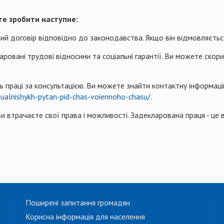
е зробити наступне:
ий договір відповідно до законодавства. Якщо він відмовляєтьс
ровані трудові відносини та соціальні гарантії. Ви можете скори
ь праці за консультацією. Ви можете знайти контактну інформац
ktualnishykh-pytan-pid-chas-voiennoho-chasu/
.
 втрачаєте свої права і можливості. Задекларована праця - це в
Поширені запитання громадян
Корисна інформація для населення