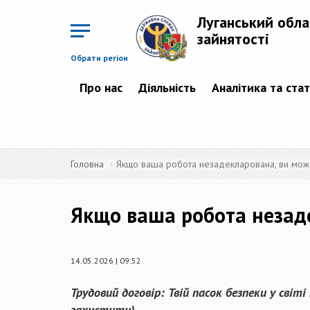
Перейти
до
Луганський обла
основного
матеріалу
зайнятості
Обрати регіон
Про нас
Діяльність
Аналітика та ста
Головна
Якщо ваша робота незадекларована, ви може
Якщо ваша робота незаде
14.05.2026 | 09:52
Трудовий договір: Твій пасок безпеки у світі
захистити)