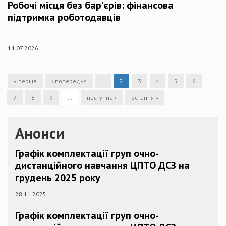
Робочі місця без бар’єрів: фінансова
підтримка роботодавців
14.07.2026
« перша
‹ попередня
1
2
3
4
5
6
7
8
9
…
наступна ›
остання »
Анонси
Графік комплектації груп очно-
дистанційного навчання ЦПТО ДСЗ на
грудень 2025 року
28.11.2025
Графік комплектації груп очно-