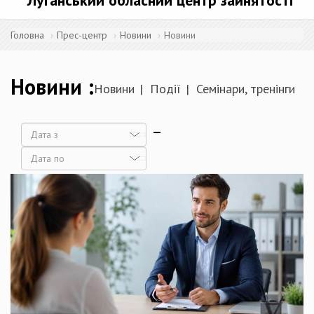
Луганський обласний центр зайнятості
Головна
Прес-центр
Новини
Новини
Новини
Новини
Події
Семінари, тренінги
Дата
Дата