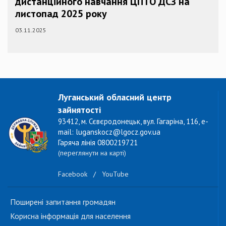
дистанційного навчання ЦПТО ДСЗ на
листопад 2025 року
03.11.2025
Луганський обласний центр
зайнятості
93412, м. Сєвєродонецьк, вул. Гагаріна, 116, e-
mail: luganskocz@lgocz.gov.ua
Гаряча лінія 0800219721
(переглянути на карті)
Facebook
/
YouTube
Поширені запитання громадян
Корисна інформація для населення