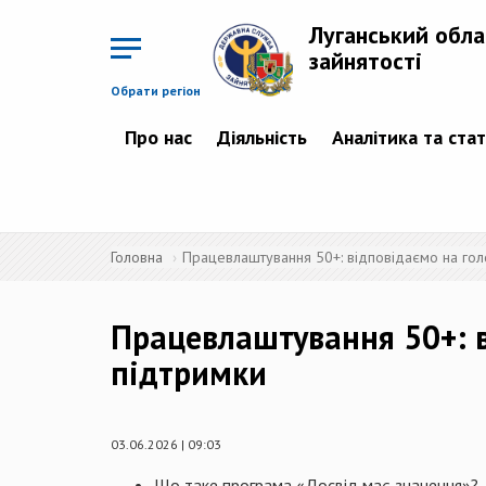
Перейти
до
Луганський обла
основного
матеріалу
зайнятості
Обрати регіон
Про нас
Діяльність
Аналітика та ста
Головна
Працевлаштування 50+: відповідаємо на гол
Працевлаштування 50+: в
підтримки
03.06.2026 | 09:03
Що таке програма «Досвід має значення»?