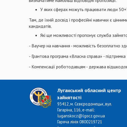
визначатиме найбільш відповідні пропозиції.
У яких сферах можуть працювати люди 50+
Там, де їхній досвід і професійні навички є цінн
кандидатів.
Які ще можливості пропонує служба зайнят
- Ваучер на навчання - можливість безоплатно зд
- Грантова програма «Власна справа» - підтримка
- Компенсації роботодавцям - держава відшкодову
Луганський обласний центр
зайнятості
93412, м. Сєвєродонецьк, вул.
Гагаріна, 116, e-mail:
luganskocz@lgocz.gov.ua
Гаряча лінія 0800219721