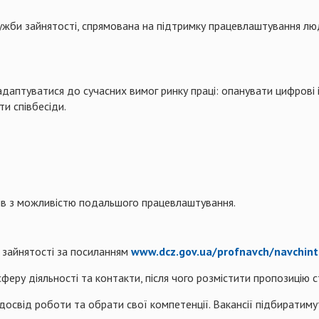
лужби зайнятості, спрямована на підтримку працевлаштування лю
даптуватися до сучасних вимог ринку праці: опанувати цифрові 
и співбесіди.
ів з можливістю подальшого працевлаштування.
 зайнятості за посиланням
www.dcz.gov.ua/profnavch/navchint
феру діяльності та контакти, після чого розмістити пропозицію 
, досвід роботи та обрати свої компетенції. Вакансії підбиратим