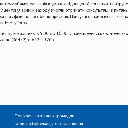
на тему «Самореалізація в умовах підвищеної соціальної напруги»
у центрі учасники заходу змогли отримати консультації з питань
ації як фізичної-особи підприємця. Присутні ознайомлені з між
ди MercyCorps.
, крім вихідних, з 9.00 до 16.00, у приміщенні Сєвєродонецьког
відок: (06452)54632, 53263.
Поширені запитання громадян
Корисна інформація для населення