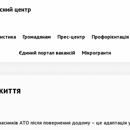
сний центр
тистика
Громадянам
Прес-центр
Профорієнтація
Єдиний портал вакансій
Мікрогранти
життя
часників АТО після повернення додому – це адаптація