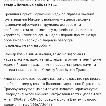
тему «Легальна зайнятість».
Провідний юрист Норвезької Ради по справам біженців
Голтвяницький Максим ознайомив учасників заходу з
правилами оформлення трудових договорів та
особливостями оформлення угод цивільно-правового
характеру. Також присутнім надані поради про те, на що
обов’язково необхідно звернути увагу при
працевлаштуванні на роботу.
Семінар був не тільки цікавий, тому що інформація
надавалась наглядно у виді слайдів та буклетів, але й дуже
корисний своїми практичними порадами, прикладами та
посиланнями на статті Кодексу Законів про Працю.
Якщо стосовно вас порушується законодавство про працю,
необхідно звернутися до Головного управління Держпраці.
Правову консультацію вам також нададуть юрисконсульт
Сєвєродонецького міського центру зайнятості Дубова Аліса
– тел. (06452) 5-18-85, провідні юристи Центру правової
допомоги - тел. (066)7736458.