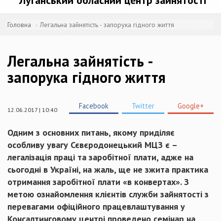
Луганський обласний центр зайнятості
Головна
Легальна зайнятість - запорука гідного життя
Легальна зайнятість -
запорука гідного життя
Facebook
Twitter
Google+
12.06.2017 | 10:40
Одним з основних питань, якому приділяє
особливу увагу Сєвєродонецький МЦЗ є –
легалізація праці та заробітної плати, адже на
сьогодні в Україні, на жаль, ще не зжита практика
отримання заробітної плати «в конвертах». З
метою ознайомлення клієнтів служби зайнятості з
перевагами офіційного працевлаштування у
Консалтинговому центрі проведено семінар на