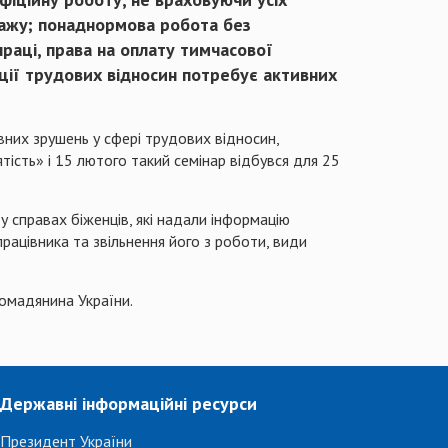
стажу; понаднормова робота без
 праці, права на оплату тимчасової
ції трудових відносин потребує активних
их зрушень у сфері трудових відносин,
ість» і 15 лютого такий семінар відбувся для 25
у справах біженців, які надали інформацію
рацівника та звільнення його з роботи, види
ромадянина України.
Державні інформаційні ресурси
Президент України