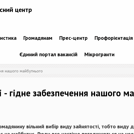
сний центр
тистика
Громадянам
Прес-центр
Профорієнтація
Єдиний портал вакансій
Мікрогранти
ння нашого майбутнього
і - гідне забезпечення нашого м
мадянину вільний вибір виду зайнятості, тобто виду ді
є на майбутнє. Люди все частіше погоджуються на неоф