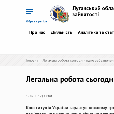
Перейти
до
Луганський обла
основного
матеріалу
зайнятості
Обрати регіон
Про нас
Діяльність
Аналітика та ста
Головна
Легальна робота сьогодні - гідне забезпече
Легальна робота сьогодн
15.02.2017 | 17:00
Конституція України гарантує кожному гро
пам’ятати, що кожне наше рішення вплива