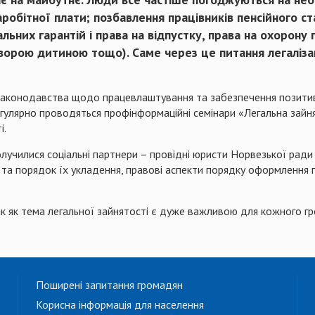
робітної плати; позбавлення працівників пенсійного 
альних гарантій і права на відпустку, права на охорону
ворою дитиною тощо). Саме через це питання легаліза
законодавства щодо працевлаштування та забезпечення позитивн
улярно проводяться профінформаційні семінари «Легальна зайнят
і.
лучилися соціальні партнери – провідні юристи Норвезької ради 
та порядок їх укладення, правові аспекти порядку оформлення п
так як тема легальної зайнятості є дуже важливою для кожного г
Поширені запитання громадян
Корисна інформація для населення