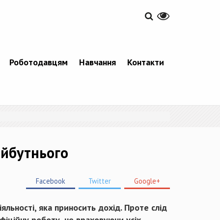
Роботодавцям
Навчання
Контакти
айбутнього
Facebook
Twitter
Google+
яльності, яка приносить дохід. Проте слід
іційну роботу, не враховуючи усіх