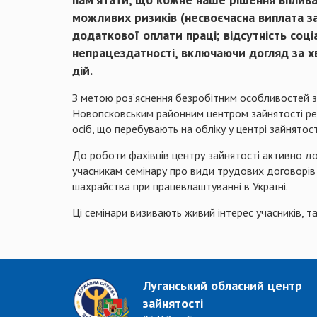
можливих ризиків (несвоєчасна виплата за
додаткової оплати праці; відсутність соці
непрацездатності, включаючи догляд за х
дій.
З метою роз’яснення безробітним особливостей 
Новопсковським районним центром зайнятості рег
осіб, що перебувають на обліку у центрі зайнятост
До роботи фахівців центру зайнятості активно до
учасникам семінару про види трудових договорів 
шахрайства при працевлаштуванні в Україні.
Ці семінари визивають живий інтерес учасників, 
Луганський обласний центр
зайнятості