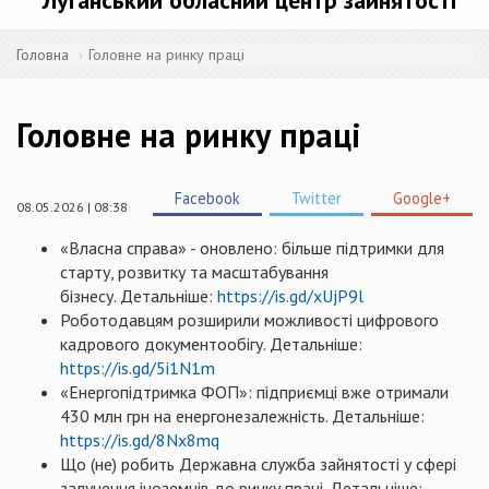
Луганський обласний центр зайнятості
Головна
Головне на ринку праці
Головне на ринку праці
Facebook
Twitter
Google+
08.05.2026 | 08:38
«Власна справа» - оновлено: більше підтримки для
старту, розвитку та масштабування
бізнесу. Детальніше:
https://is.gd/xUjP9l
Роботодавцям розширили можливості цифрового
кадрового документообігу. Детальніше:
https://is.gd/5i1N1m
«Енергопідтримка ФОП»: підприємці вже отримали
430 млн грн на енергонезалежність. Детальніше:
https://is.gd/8Nx8mq
Що (не) робить Державна служба зайнятості у сфері
залучення іноземців до ринку праці. Детальніше: